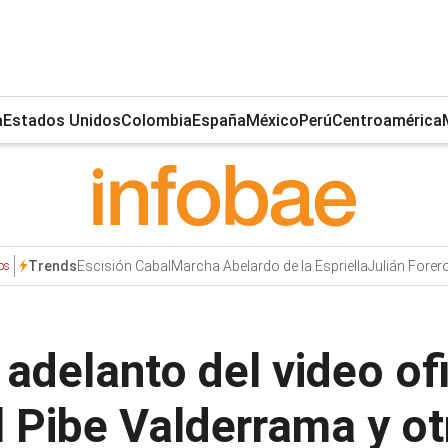
a
Estados Unidos
Colombia
España
México
Perú
Centroamérica
Escisión Cabal
Marcha Abelardo de la Espriella
Julián Forer
Trends
os
delanto del video ofic
 Pibe Valderrama y otr