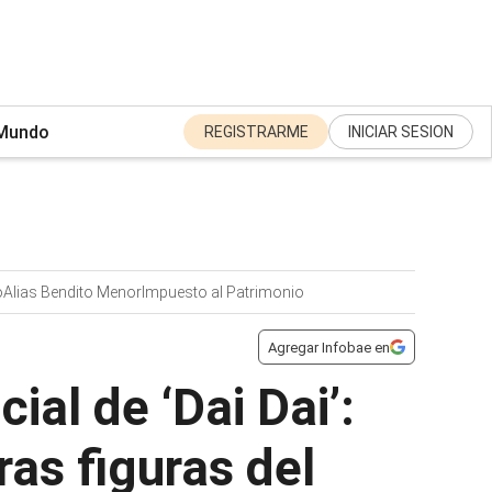
Mundo
REGISTRARME
INICIAR SESION
o
Alias Bendito Menor
Impuesto al Patrimonio
Agregar Infobae en
ial de ‘Dai Dai’:
as figuras del