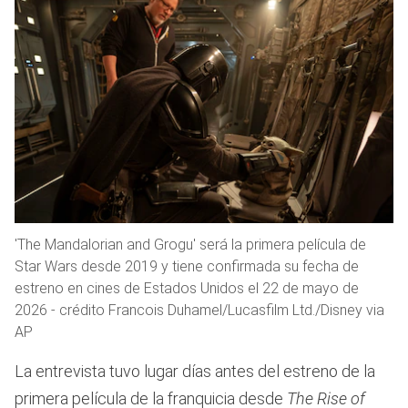
'The Mandalorian and Grogu' será la primera película de
Star Wars desde 2019 y tiene confirmada su fecha de
estreno en cines de Estados Unidos el 22 de mayo de
2026 - crédito Francois Duhamel/Lucasfilm Ltd./Disney via
AP
La entrevista tuvo lugar días antes del estreno de la
primera película de la franquicia desde
The Rise of