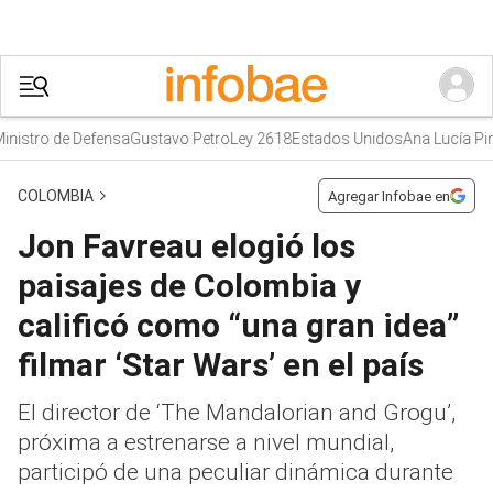
stro de Defensa
Gustavo Petro
Ley 2618
Estados Unidos
Ana Lucía Pined
COLOMBIA
Agregar Infobae en
Jon Favreau elogió los
paisajes de Colombia y
calificó como “una gran idea”
filmar ‘Star Wars’ en el país
El director de ‘The Mandalorian and Grogu’,
próxima a estrenarse a nivel mundial,
participó de una peculiar dinámica durante