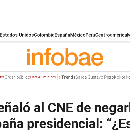
Estados Unidos
Colombia
España
México
Perú
Centroamérica
M
Orden público
Salida Gustavo Petro
Kokorik
Trends
tos
Hace 46 minutos
ñaló al CNE de negarl
aña presidencial: “¿E