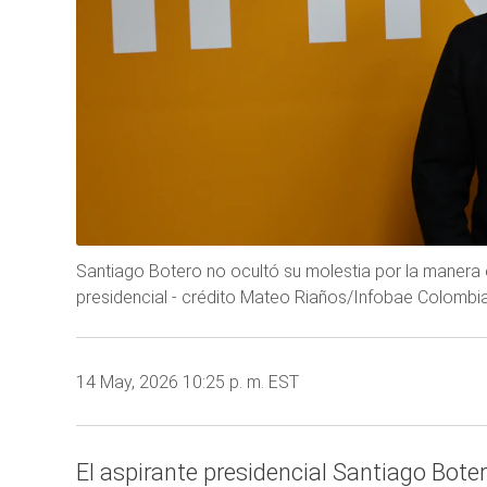
Santiago Botero no ocultó su molestia por la manera 
presidencial - crédito Mateo Riaños/Infobae Colombi
14 May, 2026 10:25 p. m. EST
El aspirante presidencial Santiago Bote