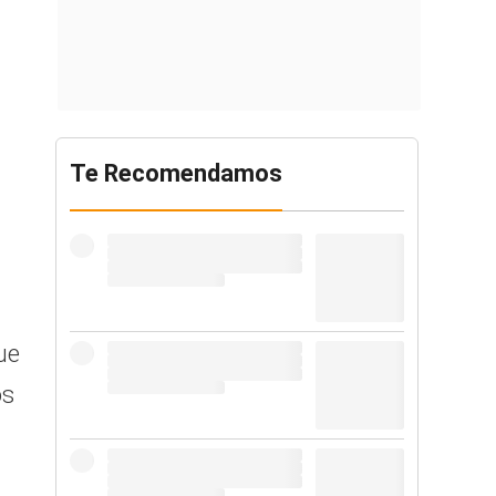
Te Recomendamos
ue
os
a