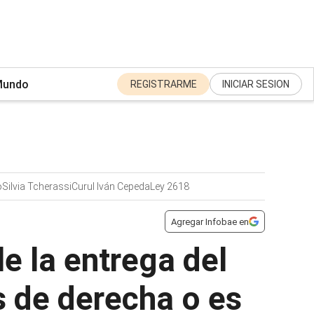
undo
REGISTRARME
INICIAR SESION
o
Silvia Tcherassi
Curul Iván Cepeda
Ley 2618
Agregar Infobae en
e la entrega del
s de derecha o es