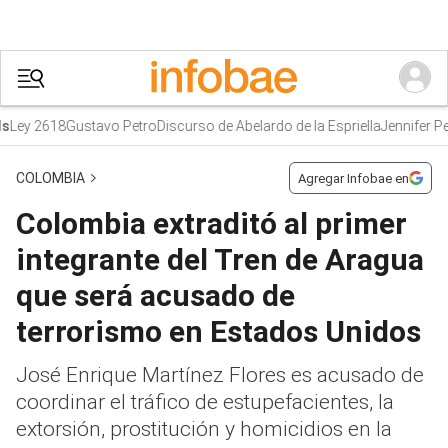
ey 2618
Gustavo Petro
Discurso de Abelardo de la Espriella
Jennifer Pedr
COLOMBIA
Agregar Infobae en
Colombia extraditó al primer
integrante del Tren de Aragua
que será acusado de
terrorismo en Estados Unidos
José Enrique Martínez Flores es acusado de
coordinar el tráfico de estupefacientes, la
extorsión, prostitución y homicidios en la