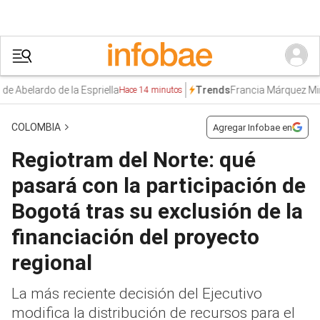
ardo de la Espriella
Francia Márquez Mina
Dem
Trends
Hace 14 minutos
COLOMBIA
Agregar Infobae en
Regiotram del Norte: qué
pasará con la participación de
Bogotá tras su exclusión de la
financiación del proyecto
regional
La más reciente decisión del Ejecutivo
modifica la distribución de recursos para el