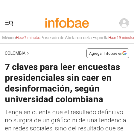
o
Posesión de Abelardo de la Espriella
Tre
Hace 7 minutos
Hace 19 minutos
COLOMBIA
Agregar Infobae en
7 claves para leer encuestas
presidenciales sin caer en
desinformación, según
universidad colombiana
Tenga en cuenta que el resultado definitivo
no surgirá de un gráfico ni de una tendencia
en redes sociales, sino del resultado que se