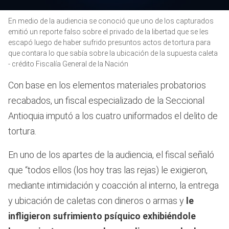
0
En medio de la audiencia se conoció que uno de los capturados
seconds
of
emitió un reporte falso sobre el privado de la libertad que se les
38
escapó luego de haber sufrido presuntos actos de tortura para
seconds
que contara lo que sabía sobre la ubicación de la supuesta caleta
- crédito Fiscalía General de la Nación
Con base en los elementos materiales probatorios
recabados, un fiscal especializado de la Seccional
Antioquia imputó a los cuatro uniformados el delito de
tortura.
En uno de los apartes de la audiencia, el fiscal señaló
que “todos ellos (los hoy tras las rejas) le exigieron,
mediante intimidación y coacción al interno, la entrega
y ubicación de caletas con dineros o armas y
le
infligieron sufrimiento psíquico exhibiéndole