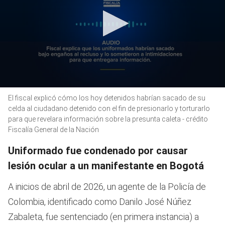
0
El fiscal explicó cómo los hoy detenidos habrían sacado de su
seconds
of
celda al ciudadano detenido con el fin de presionarlo y torturarlo
1
para que revelara información sobre la presunta caleta - crédito
minute,
Fiscalía General de la Nación
22
seconds
Uniformado fue condenado por causar
lesión ocular a un manifestante en Bogotá
A inicios de abril de 2026, un agente de la Policía de
Colombia, identificado como Danilo José Núñez
Zabaleta, fue sentenciado (en primera instancia) a