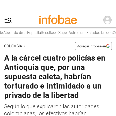
ardo de la Espriella
Resultado Super Astro Luna
Estados Unidos
Gerson
COLOMBIA
Agregar Infobae en
A la cárcel cuatro policías en
Antioquia que, por una
supuesta caleta, habrían
torturado e intimidado a un
privado de la libertad
Según lo que explicaron las autoridades
colombianas, los efectivos habrían