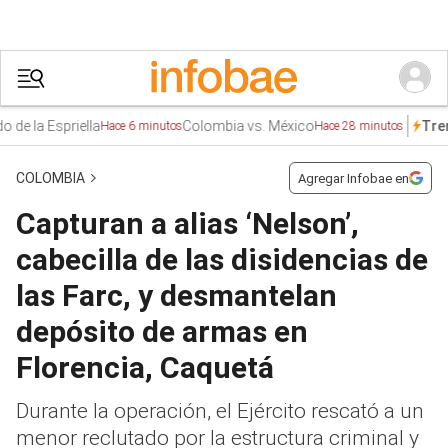
Espriella
Colombia vs. México
Dem
Trends
Hace 6 minutos
Hace 28 minutos
COLOMBIA
Agregar Infobae en
Capturan a alias ‘Nelson’,
cabecilla de las disidencias de
las Farc, y desmantelan
depósito de armas en
Florencia, Caquetá
Durante la operación, el Ejército rescató a un
menor reclutado por la estructura criminal y