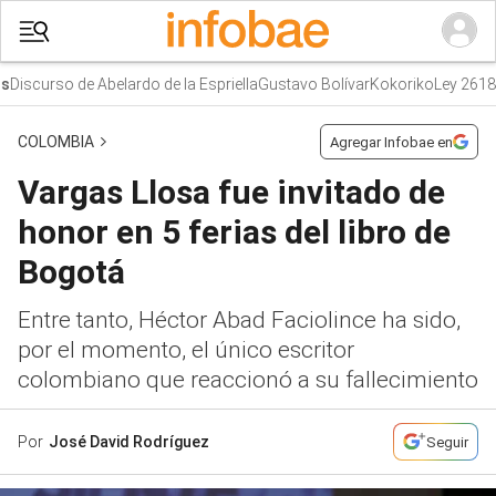
iscurso de Abelardo de la Espriella
Gustavo Bolívar
Kokoriko
Ley 2618
Jen
COLOMBIA
Agregar Infobae en
Vargas Llosa fue invitado de
honor en 5 ferias del libro de
Bogotá
Entre tanto, Héctor Abad Faciolince ha sido,
por el momento, el único escritor
colombiano que reaccionó a su fallecimiento
Por
José David Rodríguez
Seguir