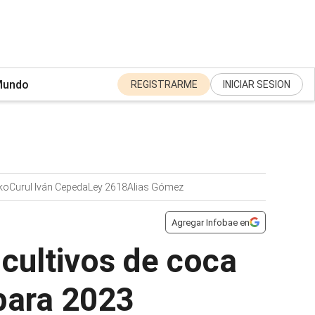
undo
REGISTRARME
INICIAR SESION
ko
Curul Iván Cepeda
Ley 2618
Alias Gómez
Agregar Infobae en
 cultivos de coca
para 2023