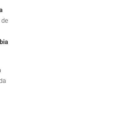
a
a de
bia
a
ada