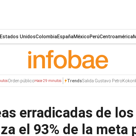
Estados Unidos
Colombia
España
México
Perú
Centroamérica
M
Orden público
Salida Gustavo Petro
Kokori
Trends
nutos
Hace 29 minutos
eas erradicadas de los
za el 93% de la meta 