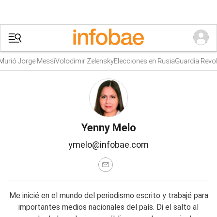
ió Jorge Messi
Volodimir Zelensky
Elecciones en Rusia
Guardia Revoluci
Yenny Melo
ymelo@infobae.com
Me inicié en el mundo del periodismo escrito y trabajé para
importantes medios nacionales del país. Di el salto al