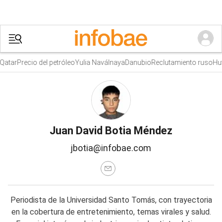
tar
Precio del petróleo
Yulia Naválnaya
Danubio
Reclutamiento ruso
Hutíe
Juan David Botia Méndez
jbotia@infobae.com
Periodista de la Universidad Santo Tomás, con trayectoria
en la cobertura de entretenimiento, temas virales y salud.