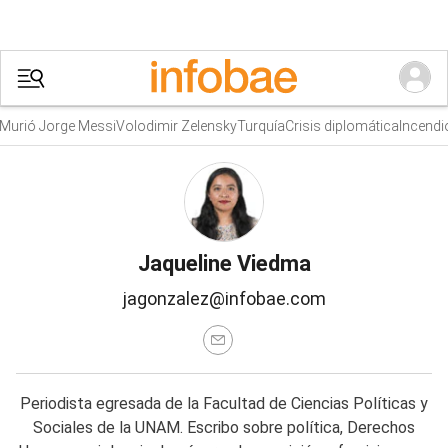
ió Jorge Messi
Volodimir Zelensky
Turquía
Crisis diplomática
Incendio 
Jaqueline Viedma
jagonzalez@infobae.com
Periodista egresada de la Facultad de Ciencias Políticas y
Sociales de la UNAM. Escribo sobre política, Derechos