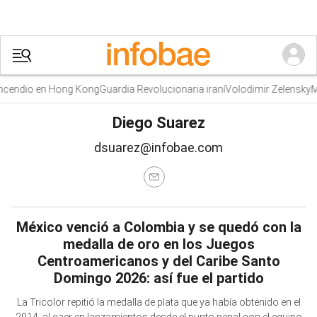
endio en Hong Kong
Guardia Revolucionaria iraní
Volodimir Zelensky
Muri
Diego Suarez
dsuarez@infobae.com
México venció a Colombia y se quedó con la
medalla de oro en los Juegos
Centroamericanos y del Caribe Santo
Domingo 2026: así fue el partido
La Tricolor repitió la medalla de plata que ya había obtenido en el