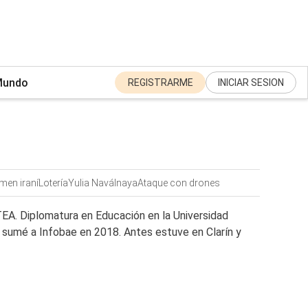
undo
REGISTRARME
INICIAR SESION
men iraní
Lotería
Yulia Naválnaya
Ataque con drones
EA. Diplomatura en Educación en la Universidad
sumé a Infobae en 2018. Antes estuve en Clarín y