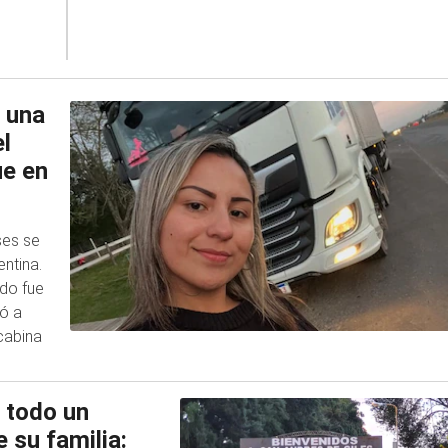
 una
l
ue en
ses se
ntina.
ndo fue
vó a
 cabina
a todo un
 su familia: