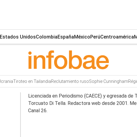
Estados Unidos
Colombia
España
México
Perú
Centroamérica
M
Ucrania
Tiroteo en Tailandia
Reclutamiento ruso
Sophie Cunningham
Régi
Licenciada en Periodismo (CAECE) y egresada de T
Torcuato Di Tella. Redactora web desde 2001. Me 
Canal 26.