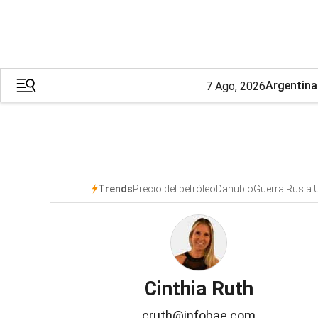
Argentina
7 Ago, 2026
Precio del petróleo
Danubio
Guerra Rusia 
Trends
Cinthia Ruth
cruth@infobae.com