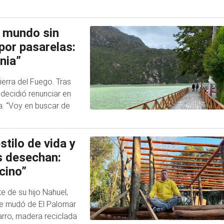
l mundo sin
por pasarelas:
nia”
ierra del Fuego. Tras
decidió renunciar en
a. “Voy en buscar de
tilo de vida y
s desechan:
cino”
te de su hijo Nahuel,
se mudó de El Palomar
arro, madera reciclada