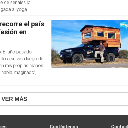
e de señales lo
ligada al yoga
ecorre el país
fesión en
o. El año pasado
tido a su vida luego de
con mis propias manos
 había imaginado”,
VER MÁS
nes
Contáctenos
Contac