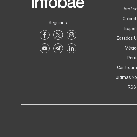
Améri
Colomb
Seguinos:
Españ
Estados U
Méxic
Perú
Centroam
Últimas No
RSS