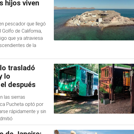
 hijos viven
en pescador que llegó
Golfo de California,
aigo que ya atraviesa
scendientes de la
lo trasladó
y lo
 el después
 las sierras
nca Pucheta optó por
arse rápidamente y sin
dmitió