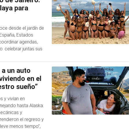
o de Janeiro:
playa para
oce desde el jardín de
, España, Estados
 coordinar agendas,
o: celebrar juntas sus
 a un auto
iviendo en el
estro sueño”
 y vivían en
nejando hasta Alaska.
mecánicas y
rendieron el regreso y
 lleve menos tiempo”,