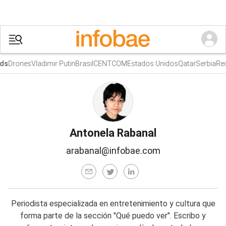
Drones
Vladimir Putin
Brasil
CENTCOM
Estados Unidos
Qatar
Serbia
Rece
s
Antonela Rabanal
arabanal@infobae.com
Periodista especializada en entretenimiento y cultura que
forma parte de la sección "Qué puedo ver". Escribo y