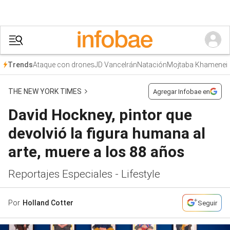
Ataque con drones
JD Vance
Irán
Natación
Mojtaba Khamenei
Trends
THE NEW YORK TIMES
Agregar Infobae en
David Hockney, pintor que
devolvió la figura humana al
arte, muere a los 88 años
Reportajes Especiales - Lifestyle
Por
Holland Cotter
Seguir