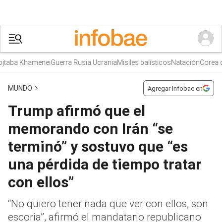
aba Khamenei
Guerra Rusia Ucrania
Misiles balísticos
Natación
Corea del
MUNDO
Agregar Infobae en
Trump afirmó que el
memorando con Irán “se
terminó” y sostuvo que “es
una pérdida de tiempo tratar
con ellos”
“No quiero tener nada que ver con ellos, son
escoria”, afirmó el mandatario republicano