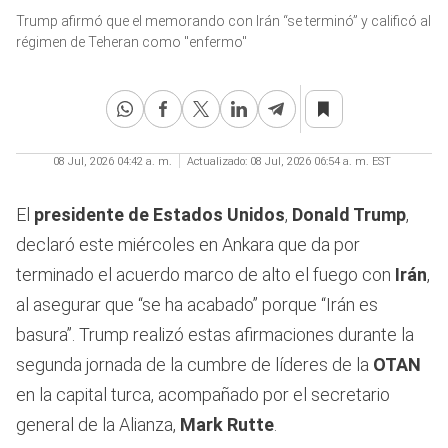
0
Trump afirmó que el memorando con Irán “se terminó” y calificó al
seconds
of
régimen de Teheran como "enfermo"
2
minutes,
20
seconds
08 Jul, 2026 04:42 a. m.
Actualizado:
08 Jul, 2026 06:54 a. m. EST
El
presidente de Estados Unidos
,
Donald Trump
,
declaró este miércoles en Ankara que da por
terminado el acuerdo marco de alto el fuego con
Irán
,
al asegurar que “se ha acabado” porque “Irán es
basura”. Trump realizó estas afirmaciones durante la
segunda jornada de la cumbre de líderes de la
OTAN
en la capital turca, acompañado por el secretario
general de la Alianza,
Mark Rutte
.