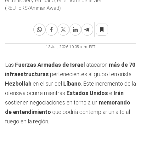
entre Israel y el Líbano, en el norte de Israel
(REUTERS/Ammar Awad)
13 Jun, 2026 10:05 a. m. EST
Las
Fuerzas Armadas de Israel
atacaron
más de 70
infraestructuras
pertenecientes al grupo terrorista
Hezbollah
en el sur del
Líbano
. Este incremento de la
ofensiva ocurre mientras
Estados Unidos
e
Irán
sostienen negociaciones en torno a un
memorando
de entendimiento
que podría contemplar un alto al
fuego en la región.