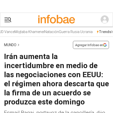
 Vance
Mojtaba Khamenei
Natación
Guerra Rusia Ucrania
Irá
Trends
MUNDO
Agregar Infobae en
Irán aumenta la
incertidumbre en medio de
las negociaciones con EEUU:
el régimen ahora descarta que
la firma de un acuerdo se
produzca este domingo
Esmail Baqai, portavoz de la cancillería, dijo