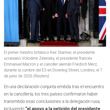
El primer ministro británico Keir Starmer, el presidente
ucraniano Volodimir Zelensky, el presidente francés
Emmanuel Macron y el canciller alemán Friedrich Merz,
durante la cumbre del E3 en Downing Street, Londres, el 7
de junio de 2026 (Reuters)
En una declaración conjunta emitida tras el encuentro
en la cancillería, los tres países confirmaron haber
transmitido esas conclusiones a la delegación rusa,
incluyendo
“el apoyo a la petición del presidente