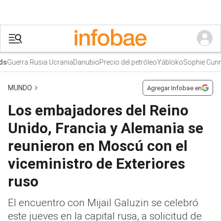
Guerra Rusia Ucrania
Danubio
Precio del petróleo
Yábloko
Sophie Cunni
MUNDO
Agregar Infobae en
Los embajadores del Reino
Unido, Francia y Alemania se
reunieron en Moscú con el
viceministro de Exteriores
ruso
El encuentro con Mijail Galuzin se celebró
este jueves en la capital rusa, a solicitud de