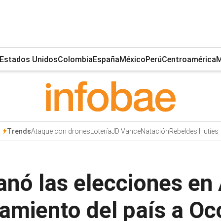
Estados Unidos
Colombia
España
México
Perú
Centroamérica
M
Ataque con drones
Lotería
JD Vance
Natación
Rebeldes Hutíes
Trends
anó las elecciones en
camiento del país a Oc