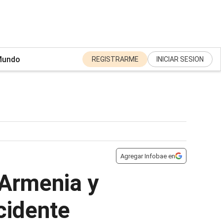
undo
REGISTRARME
INICIAR SESION
Agregar Infobae en
 Armenia y
cidente