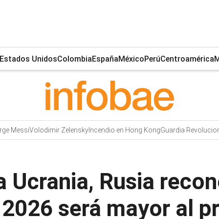
Estados Unidos
Colombia
España
México
Perú
Centroamérica
M
rge Messi
Volodimir Zelensky
Incendio en Hong Kong
Guardia Revolucion
a Ucrania, Rusia recon
 2026 será mayor al pr