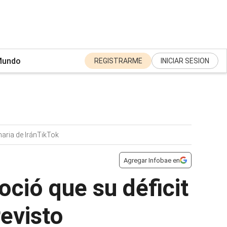
undo
REGISTRARME
INICIAR SESION
aria de Irán
TikTok
Agregar Infobae en
oció que su déficit
evisto