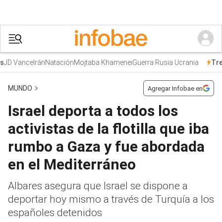
JD Vance
Irán
Natación
Mojtaba Khamenei
Guerra Rusia Ucrania
Tren
MUNDO
Agregar Infobae en
Israel deporta a todos los
activistas de la flotilla que iba
rumbo a Gaza y fue abordada
en el Mediterráneo
Albares asegura que Israel se dispone a
deportar hoy mismo a través de Turquía a los
españoles detenidos