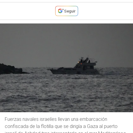
Seguir
Fuerzas navales israelíes llevan una embarcación
confiscada de la flotilla que se dirigía a Gaza al puerto