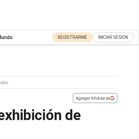
undo
REGISTRARME
INICIAR SESION
tíes
Agregar Infobae en
 exhibición de