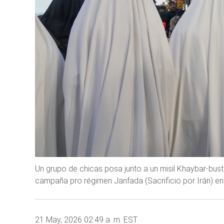
Un grupo de chicas posa junto a un misil Khaybar-bust
campaña pro régimen Janfada (Sacrificio por Irán) en
21 May, 2026 02:49 a. m. EST