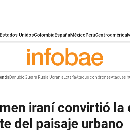
Estados Unidos
Colombia
España
México
Perú
Centroamérica
M
Danubio
Guerra Rusia Ucrania
Lotería
Ataque con drones
Ataques hu
ends
men iraní convirtió la
e del paisaje urbano