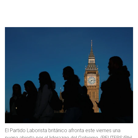
El Partido Laborista británico afronta este viernes una
pugna abierta por el liderazgo del Gobierno. (REUTERS/Phil