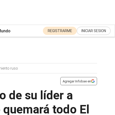
undo
REGISTRARME
INICIAR SESION
miento ruso
Agregar Infobae en
o de su líder a
e quemará todo El