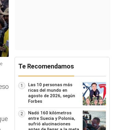
ue
Te Recomendamos
Las 10 personas más
eso
1
ricas del mundo en
agosto de 2026, según
Forbes
Nadó 160 kilómetros
2
que
entre Suecia y Polonia,
sufrió alucinaciones
a
antes de llegar a la meta