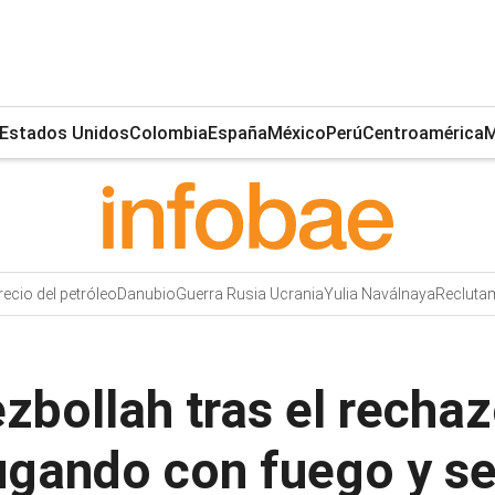
Estados Unidos
Colombia
España
México
Perú
Centroamérica
M
recio del petróleo
Danubio
Guerra Rusia Ucrania
Yulia Naválnaya
Recluta
ezbollah tras el rechaz
jugando con fuego y s