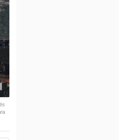
ués
ara