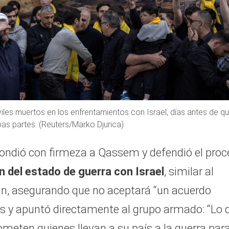
viles muertos en los enfrentamientos con Israel, días antes de q
mbas partes. (Reuters/Marko Djurica)
ondió con firmeza a Qassem y defendió el proc
in del estado de guerra con Israel
, similar al
oun, asegurando que no aceptará “un acuerdo
os y apuntó directamente al grupo armado: “Lo 
ometen quienes llevan a su país a la guerra par