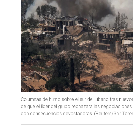
Columnas de humo sobre el sur del Líbano tras nuevos
de que el líder del grupo rechazara las negociaciones
con consecuencias devastadoras. (Reuters/Shir Tore