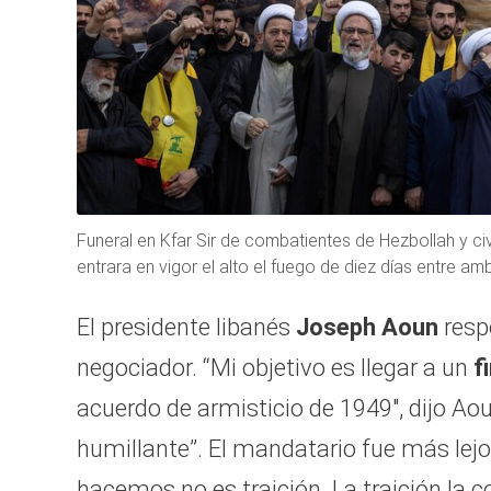
Funeral en Kfar Sir de combatientes de Hezbollah y ci
entrara en vigor el alto el fuego de diez días entre a
El presidente libanés
Joseph Aoun
resp
negociador. “Mi objetivo es llegar a un
f
acuerdo de armisticio de 1949″, dijo A
humillante”. El mandatario fue más lej
hacemos no es traición. La traición la c