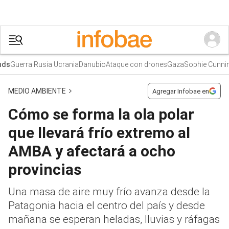
Guerra Rusia Ucrania
Danubio
Ataque con drones
Gaza
Sophie Cunnin
s
MEDIO AMBIENTE
Agregar Infobae en
Cómo se forma la ola polar
que llevará frío extremo al
AMBA y afectará a ocho
provincias
Una masa de aire muy frío avanza desde la
Patagonia hacia el centro del país y desde
mañana se esperan heladas, lluvias y ráfagas