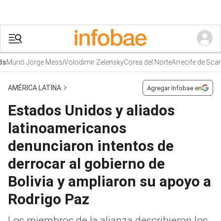
Murió Jorge Messi
Volodimir Zelensky
Corea del Norte
Arrecife de Scarb
AMÉRICA LATINA
Agregar Infobae en
Estados Unidos y aliados
latinoamericanos
denunciaron intentos de
derrocar al gobierno de
Bolivia y ampliaron su apoyo a
Rodrigo Paz
Los miembros de la alianza describieron los