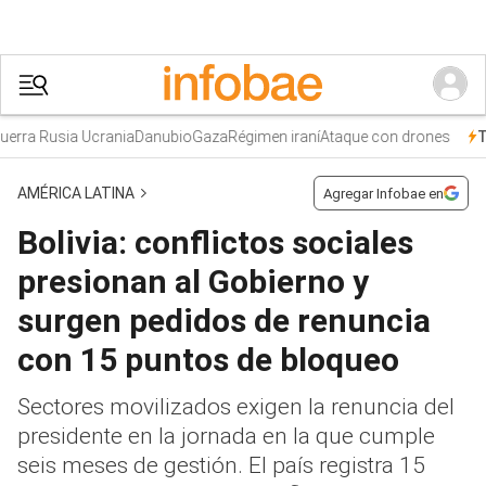
rra Rusia Ucrania
Danubio
Gaza
Régimen iraní
Ataque con drones
Tr
AMÉRICA LATINA
Agregar Infobae en
Bolivia: conflictos sociales
presionan al Gobierno y
surgen pedidos de renuncia
con 15 puntos de bloqueo
Sectores movilizados exigen la renuncia del
presidente en la jornada en la que cumple
seis meses de gestión. El país registra 15