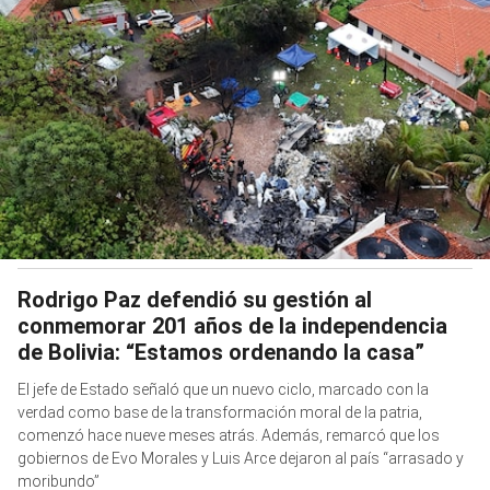
Rodrigo Paz defendió su gestión al
conmemorar 201 años de la independencia
de Bolivia: “Estamos ordenando la casa”
El jefe de Estado señaló que un nuevo ciclo, marcado con la
verdad como base de la transformación moral de la patria,
comenzó hace nueve meses atrás. Además, remarcó que los
gobiernos de Evo Morales y Luis Arce dejaron al país “arrasado y
moribundo”