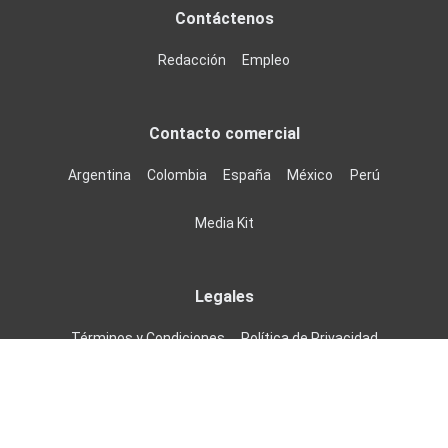
Contáctenos
Redacción
Empleo
Contacto comercial
Argentina
Colombia
España
México
Perú
Media Kit
Legales
Términos y Condiciones
Política de Privacidad
Todos Los Derechos Reservados ©
2026
Infobae