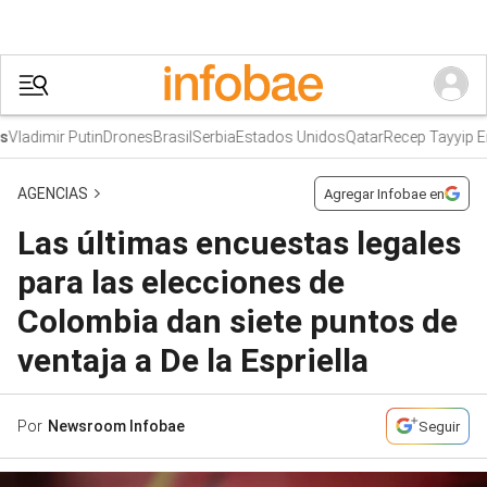
Vladimir Putin
Drones
Brasil
Serbia
Estados Unidos
Qatar
Recep Tayyip Er
AGENCIAS
Agregar Infobae en
Las últimas encuestas legales
para las elecciones de
Colombia dan siete puntos de
ventaja a De la Espriella
Por
Newsroom Infobae
Seguir