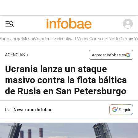
rió Jorge Messi
Volodimir Zelensky
JD Vance
Corea del Norte
Oleksiy Yu
AGENCIAS
Agregar Infobae en
Ucrania lanza un ataque
masivo contra la flota báltica
de Rusia en San Petersburgo
Por
Newsroom Infobae
Seguir