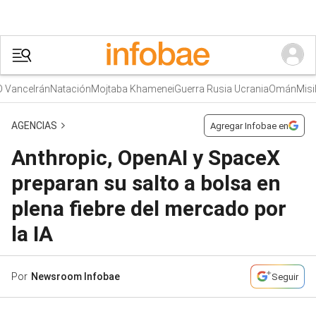
ance
Irán
Natación
Mojtaba Khamenei
Guerra Rusia Ucrania
Omán
Misiles
AGENCIAS
Agregar Infobae en
Anthropic, OpenAI y SpaceX
preparan su salto a bolsa en
plena fiebre del mercado por
la IA
Por
Newsroom Infobae
Seguir