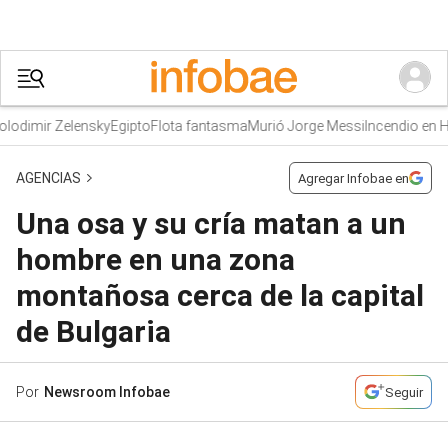
odimir Zelensky
Egipto
Flota fantasma
Murió Jorge Messi
Incendio en H
AGENCIAS
Agregar Infobae en
Una osa y su cría matan a un
hombre en una zona
montañosa cerca de la capital
de Bulgaria
Por
Newsroom Infobae
Seguir