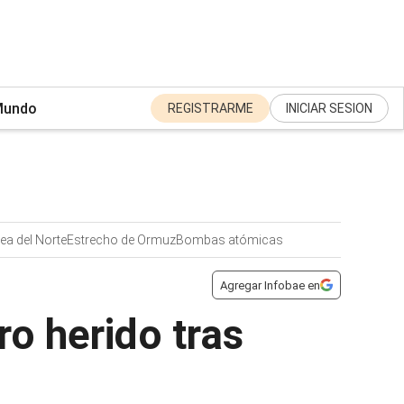
undo
REGISTRARME
INICIAR SESION
ea del Norte
Estrecho de Ormuz
Bombas atómicas
Agregar Infobae en
o herido tras