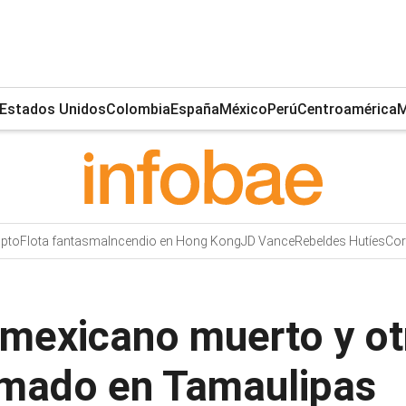
Estados Unidos
Colombia
España
México
Perú
Centroamérica
M
ipto
Flota fantasma
Incendio en Hong Kong
JD Vance
Rebeldes Hutíes
Cor
 mexicano muerto y otr
rmado en Tamaulipas