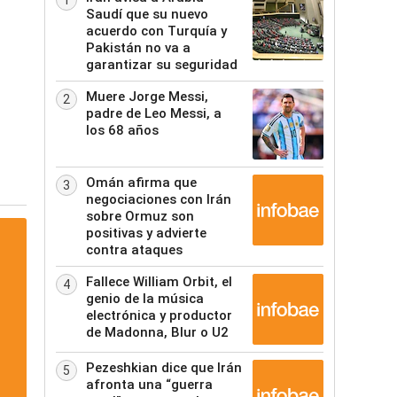
1
Saudí que su nuevo
acuerdo con Turquía y
Pakistán no va a
garantizar su seguridad
Muere Jorge Messi,
2
padre de Leo Messi, a
los 68 años
Omán afirma que
3
negociaciones con Irán
sobre Ormuz son
positivas y advierte
contra ataques
Fallece William Orbit, el
4
genio de la música
electrónica y productor
de Madonna, Blur o U2
Pezeshkian dice que Irán
5
afronta una “guerra