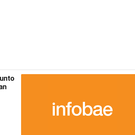
sunto
han