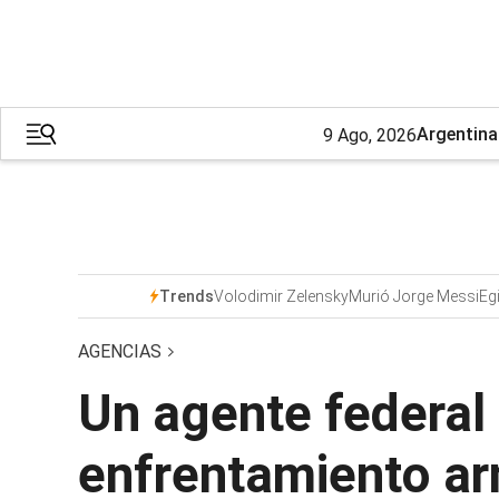
Argentina
9 Ago, 2026
Volodimir Zelensky
Murió Jorge Messi
Eg
Trends
AGENCIAS
Un agente federal
enfrentamiento a