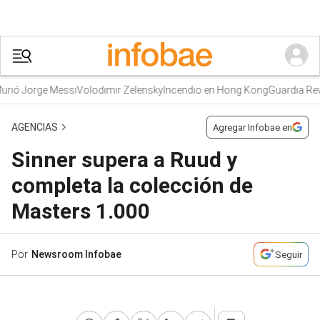
ió Jorge Messi
Volodimir Zelensky
Incendio en Hong Kong
Guardia Revol
AGENCIAS
Agregar Infobae en
Sinner supera a Ruud y
completa la colección de
Masters 1.000
Por
Newsroom Infobae
Seguir