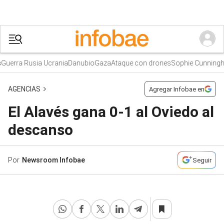
uerra Rusia Ucrania
Danubio
Gaza
Ataque con drones
Sophie Cunningh
AGENCIAS
Agregar Infobae en
El Alavés gana 0-1 al Oviedo al
descanso
Por
Newsroom Infobae
Seguir