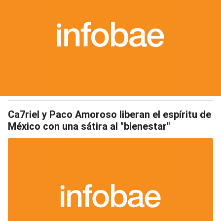
Ca7riel y Paco Amoroso liberan el espíritu de
México con una sátira al "bienestar"