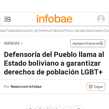
ar
Tailandia
Acuerdo de Defensa
Yábloko
Precio del petróleo
Sophie Cunn
AGENCIAS
Agregar Infobae en
Defensoría del Pueblo llama al
Estado boliviano a garantizar
derechos de población LGBT+
Por
Newsroom Infobae
Seguir