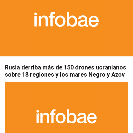
Rusia derriba más de 150 drones ucranianos
sobre 18 regiones y los mares Negro y Azov