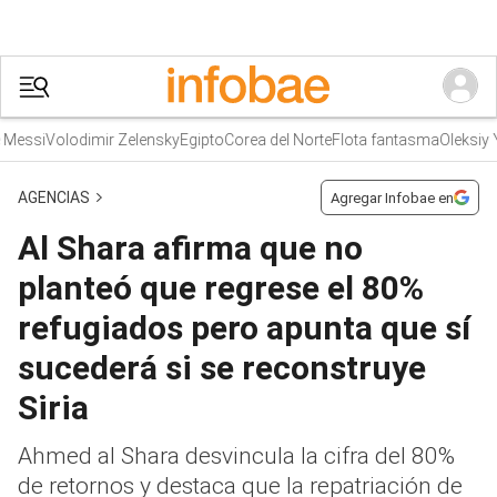
ssi
Volodimir Zelensky
Egipto
Corea del Norte
Flota fantasma
Oleksiy Yuk
AGENCIAS
Agregar Infobae en
Al Shara afirma que no
planteó que regrese el 80%
refugiados pero apunta que sí
sucederá si se reconstruye
Siria
Ahmed al Shara desvincula la cifra del 80%
de retornos y destaca que la repatriación de