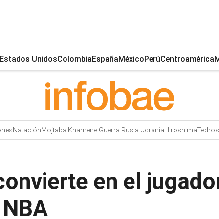
Estados Unidos
Colombia
España
México
Perú
Centroamérica
M
ones
Natación
Mojtaba Khamenei
Guerra Rusia Ucrania
Hiroshima
Tedro
onvierte en el jugado
a NBA