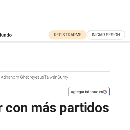
undo
REGISTRARME
INICIAR SESION
s Adhanom Ghebreyesus
Taiwán
Sumy
Agregar Infobae en
r con más partidos