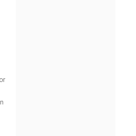
or
on