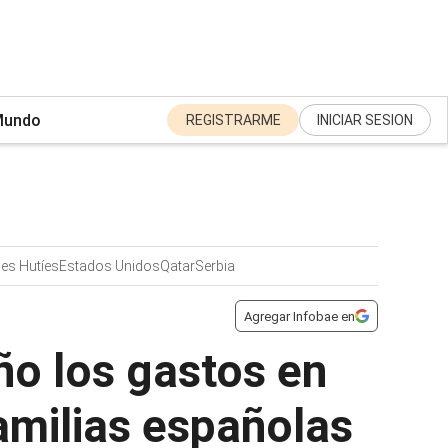
undo
REGISTRARME
INICIAR SESION
es Hutíes
Estados Unidos
Qatar
Serbia
Agregar Infobae en
ño los gastos en
familias españolas