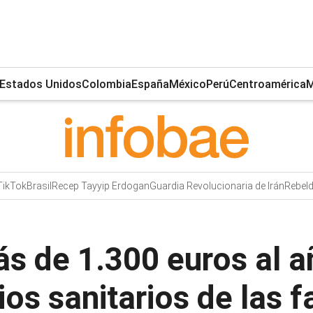
Estados Unidos
Colombia
España
México
Perú
Centroamérica
M
TikTok
Brasil
Recep Tayyip Erdogan
Guardia Revolucionaria de Irán
Rebeld
s de 1.300 euros al a
ios sanitarios de las 