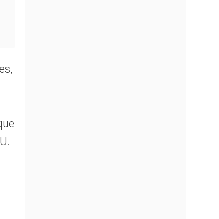
es,
que
CU.