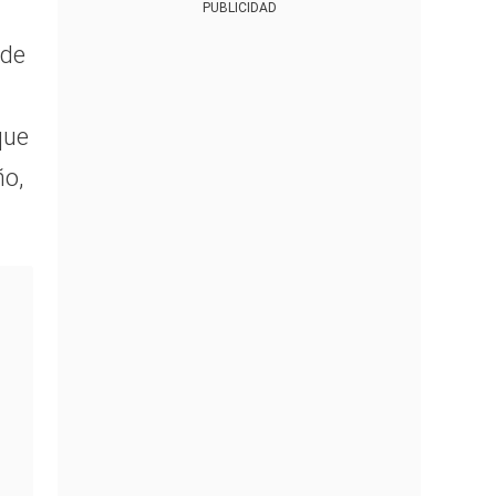
PUBLICIDAD
nde
que
ño,