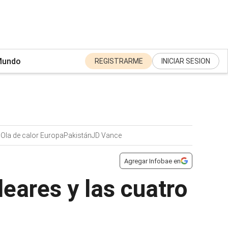
undo
REGISTRARME
INICIAR SESION
a
Ola de calor Europa
Pakistán
JD Vance
Agregar Infobae en
eares y las cuatro