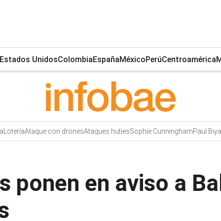
Estados Unidos
Colombia
España
México
Perú
Centroamérica
M
a
Lotería
Ataque con drones
Ataques hutíes
Sophie Cunningham
Paul Biy
s ponen en aviso a Bal
s