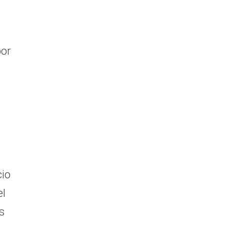
por
cio
el
s