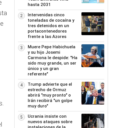
e
hasta 2031
sta
Intervenidas cinco
2
toneladas de cocaína y
de
tres detenidos en un
portacontenedores
frente a las Azores
Muere Pepe Habichuela
3
y su hijo Josemi
Carmona le despide: "Ha
sido muy grande, un ser
único y un gran
referente"
Trump advierte que el
4
estrecho de Ormuz
abrirá "muy pronto" o
Irán recibirá "un golpe
s.
muy duro"
Ucrania insiste con
5
nuevos ataques sobre
l
instalaciones de la