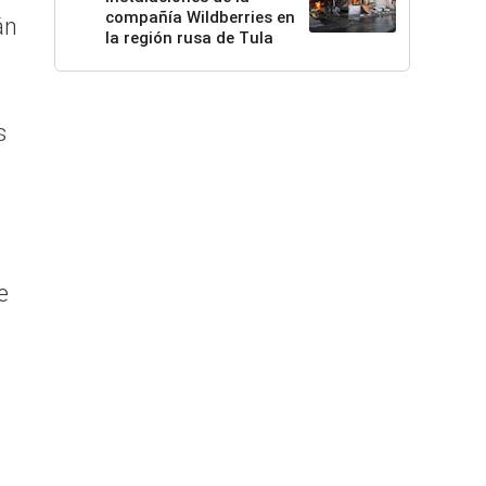
compañía Wildberries en
án
la región rusa de Tula
s
e